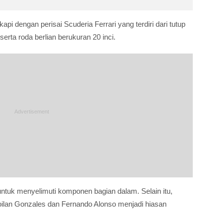
pi dengan perisai Scuderia Ferrari yang terdiri dari tutup
rta roda berlian berukuran 20 inci.
lih untuk menyelimuti komponen bagian dalam. Selain itu,
oilan Gonzales dan Fernando Alonso menjadi hiasan