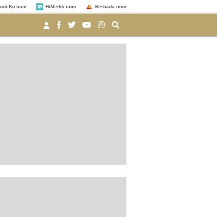
uideKu.com
HiMedik.com
Serbada.com