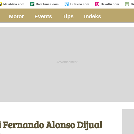
MataMata.com
BolaTimes.com
HiTekno.com
DewiKu.com
G
Motor
Events
Tips
Indeks
i Fernando Alonso Dijual