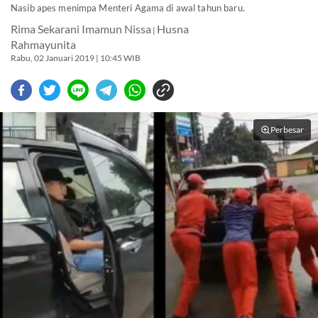
Nasib apes menimpa Menteri Agama di awal tahun baru.
Rima Sekarani Imamun Nissa
Husna
|
Rahmayunita
Rabu, 02 Januari 2019 | 10:45 WIB
Perbesar