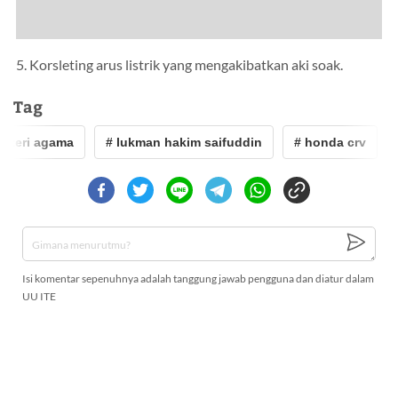
5. Korsleting arus listrik yang mengakibatkan aki soak.
Tag
teri agama
# lukman hakim saifuddin
# honda crv
#
Isi komentar sepenuhnya adalah tanggung jawab pengguna dan diatur dalam
UU ITE