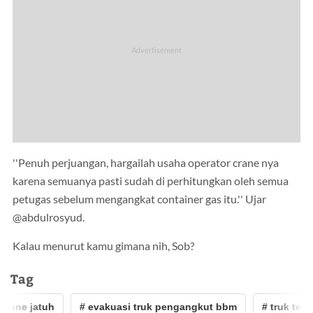
''Penuh perjuangan, hargailah usaha operator crane nya
karena semuanya pasti sudah di perhitungkan oleh semua
petugas sebelum mengangkat container gas itu.'' Ujar
@abdulrosyud.
Kalau menurut kamu gimana nih, Sob?
Tag
rane jatuh
# evakuasi truk pengangkut bbm
# truk tergul