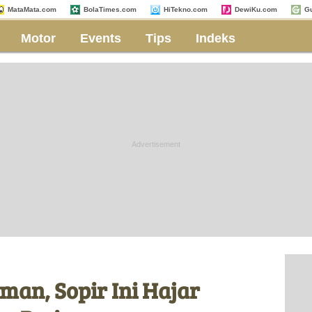
MataMata.com
BolaTimes.com
HiTekno.com
DewiKu.com
G
Motor
Events
Tips
Indeks
man, Sopir Ini Hajar