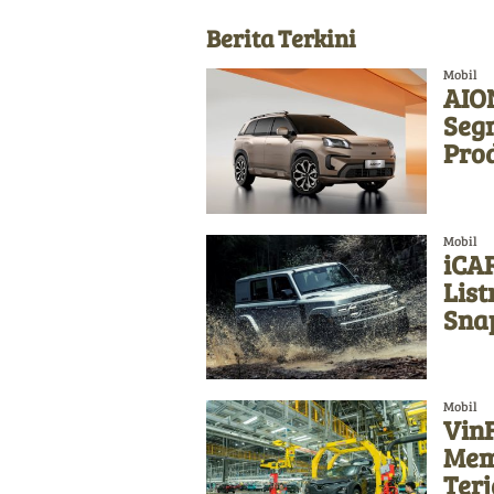
Berita Terkini
Mobil
AION
Seg
Pro
Mobil
iCAR
List
Sna
Mobil
Vin
Memb
Ter