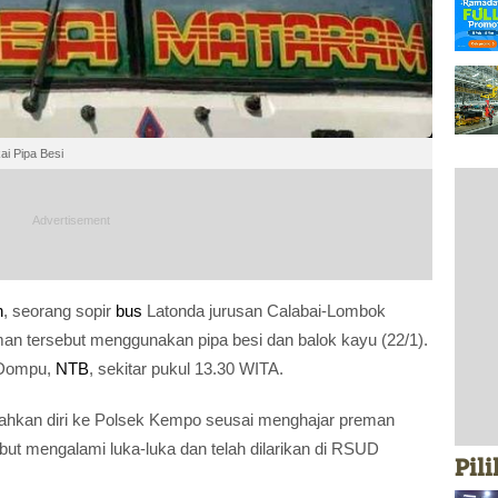
ai Pipa Besi
n
, seorang sopir
bus
Latonda jurusan Calabai-Lombok
an tersebut menggunakan pipa besi dan balok kayu (22/1).
n Dompu,
NTB
, sekitar pukul 13.30 WITA.
hkan diri ke Polsek Kempo seusai menghajar preman
ebut mengalami luka-luka dan telah dilarikan di RSUD
Pil