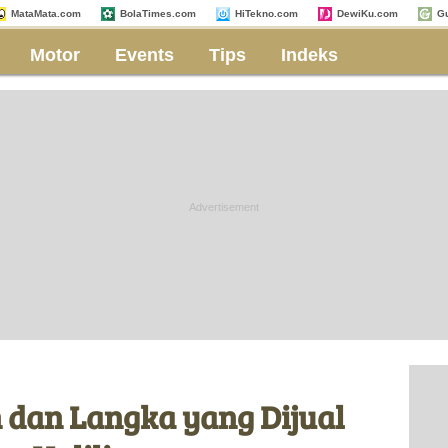
MataMata.com
BolaTimes.com
HiTekno.com
DewiKu.com
G
Motor
Events
Tips
Indeks
 dan Langka yang Dijual