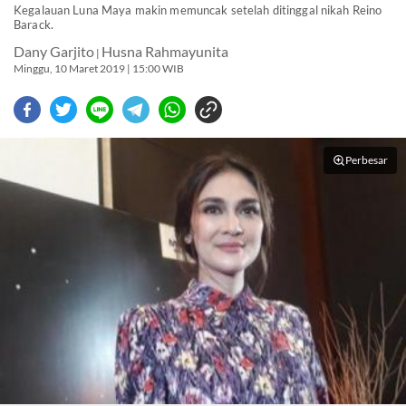
Kegalauan Luna Maya makin memuncak setelah ditinggal nikah Reino
Barack.
Dany Garjito
Husna Rahmayunita
|
Minggu, 10 Maret 2019 | 15:00 WIB
Perbesar