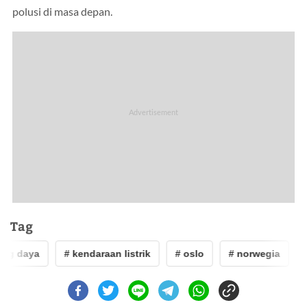
polusi di masa depan.
Tag
ang daya
# kendaraan listrik
# oslo
# norwegia
#