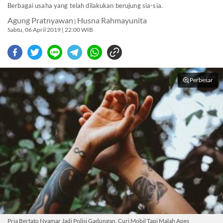
Berbagai usaha yang telah dilakukan berujung sia-sia.
Agung Pratnyawan
Husna Rahmayunita
|
Sabtu, 06 April 2019 | 22:00 WIB
Perbesar
Pria Bertato Nyamar Jadi Polisi Gadungan, Curi Mobil Tapi Malah Apes