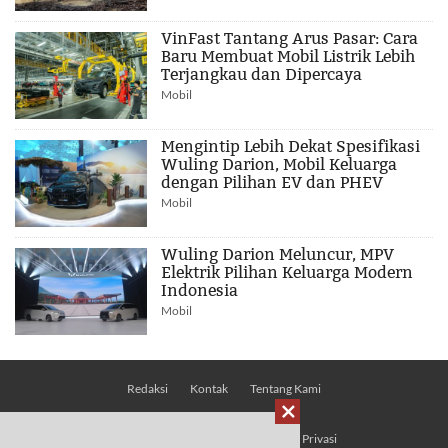
VinFast Tantang Arus Pasar: Cara
Baru Membuat Mobil Listrik Lebih
Terjangkau dan Dipercaya
Mobil
Mengintip Lebih Dekat Spesifikasi
Wuling Darion, Mobil Keluarga
dengan Pilihan EV dan PHEV
Mobil
Wuling Darion Meluncur, MPV
Elektrik Pilihan Keluarga Modern
Indonesia
Mobil
Redaksi
Kontak
Tentang Kami

Pedoman Media Siber
Kebijakan Privasi