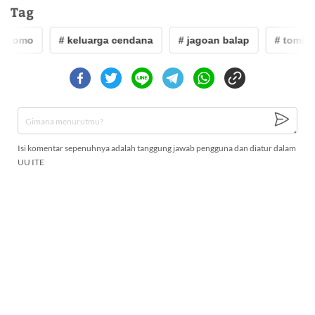
Tag
tomo
# keluarga cendana
# jagoan balap
# tommy s
Isi komentar sepenuhnya adalah tanggung jawab pengguna dan diatur dalam
UU ITE