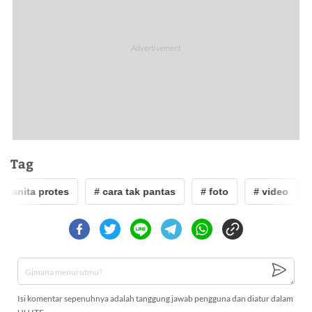
Tag
anita protes
# cara tak pantas
# foto
# video
# 
Isi komentar sepenuhnya adalah tanggung jawab pengguna dan diatur dalam