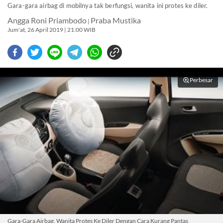
Gara-gara airbag di mobilnya tak berfungsi, wanita ini protes ke diler.
Angga Roni Priambodo
Praba Mustika
|
Jum'at, 26 April 2019 | 21:00 WIB
Perbesar
Gara-Gara Airbag, Wanita Protes Ke Diler Dengan Cara Kurang Pantas