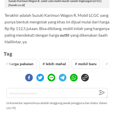
Suzuki Karimun Wagon R, salah satu mobil murah ramah lingkungan (LCGC).
[Suzuki.co.id]
Terakhir adalah Suzuki Karimun Wagon R. Mobil LCGC yang
punya bentuk mengotak yang khas ini dijual mulai dari harga
Rp Rp 112,5 jutaan. Bisa dibilang, mobil inilah yang harganya
paling mendekati dengan harga
outfit
yang dikenakan Saaih
Halilintar, ya.
Tag
# harga pakaian
# lebih mahal
# mobil baru
# daihat
Isi komentar sepenuhnya adalah tanggung jawab pengguna dan diatur dalam
UU ITE