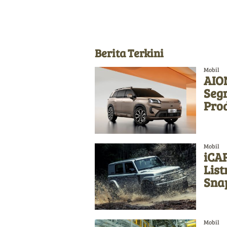
Berita Terkini
Mobil
AION
Seg
Pro
Mobil
iCAR
List
Sna
Mobil