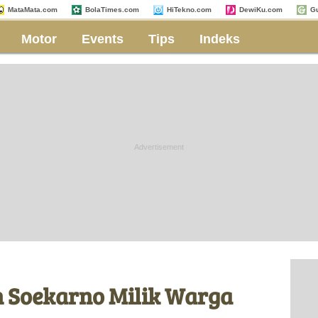
MataMata.com
BolaTimes.com
HiTekno.com
DewiKu.com
G
Motor
Events
Tips
Indeks
n Soekarno Milik Warga