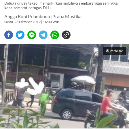
Diduga driver taksol memarkirkan mobilnya sembarangan sehingga
kena semprot petugas DLH.
Angga Roni Priambodo
Praba Mustika
|
Sabtu, 26 Oktober 2019 | 16:00 WIB
Perbesar