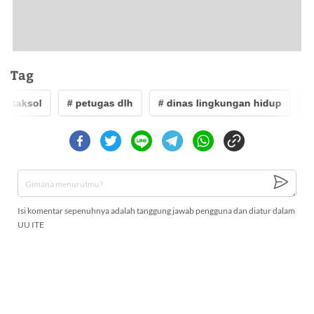
Tag
# taksol
# petugas dlh
# dinas lingkungan hidup
# 
Isi komentar sepenuhnya adalah tanggung jawab pengguna dan diatur dalam
UU ITE