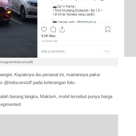
stagram/indocarstuff)
nget. Kayaknya ibu perawat ini, mainannya pakai
is @indocarstuff pada keterangan foto.
alah barang langka. Maklum, mobil tersebut punya harga
segmented
.