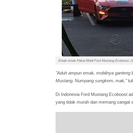
Emak-emak Pakai Mobil Ford Mustang Ecoboost. (In
"Aduh ampun emak, mobilnya ganteng ba
Mustang. Numpang sungkem, mak,"
tul
Di Indonesia Ford Mustang Ecoboost ad
yang tidak murah dan memang sangat