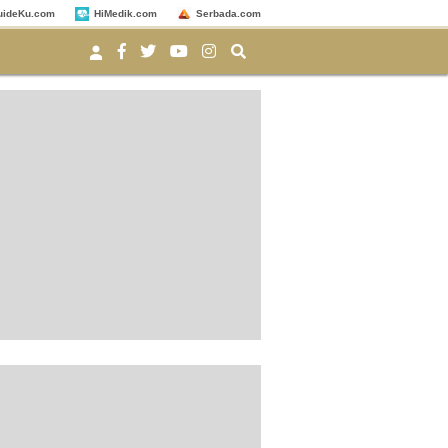
uideKu.com
HiMedik.com
Serbada.com