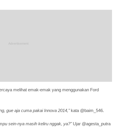
percaya melihat emak-emak yang menggunakan Ford
g, gue aja cuma pakai Innova 2014,"
kata @baim_546.
ampu sein-nya masih keliru nggak, ya?"
Ujar @agesta_putra