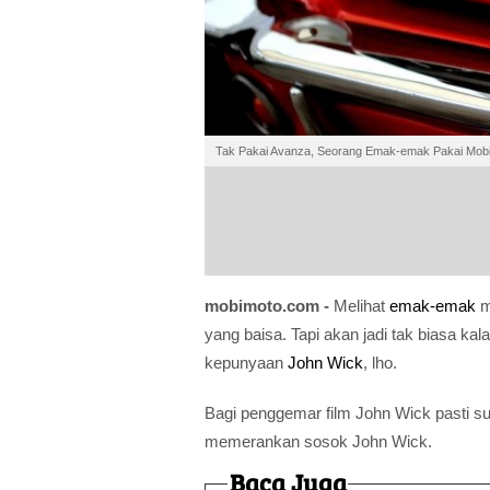
Tak Pakai Avanza, Seorang Emak-emak Pakai Mobi
mobimoto.com -
Melihat
emak-emak
m
yang baisa. Tapi akan jadi tak biasa k
kepunyaan
John Wick
, lho.
Bagi penggemar film John Wick pasti s
memerankan sosok John Wick.
Baca Juga