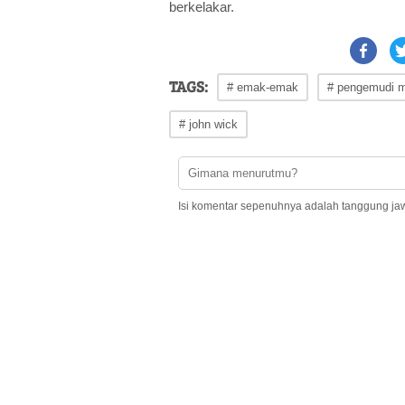
berkelakar.
TAGS:
# emak-emak
# pengemudi m
# john wick
Isi komentar sepenuhnya adalah tanggung ja