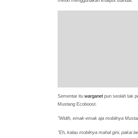
meski menggunakan knalpot standar.
Sementar itu
warganet
pun seolah tak 
Mustang Ecoboost.
"Widih, emak-emak aja mobilnya Mustan
"Eh, kalau mobilnya mahal gini, pakai l