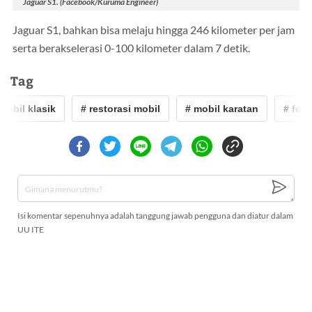
Jaguar S1. (Facebook/Kuruma Engineer)
Jaguar S1, bahkan bisa melaju hingga 246 kilometer per jam
serta berakselerasi 0-100 kilometer dalam 7 detik.
Tag
bil klasik
# restorasi mobil
# mobil karatan
# foto
Isi komentar sepenuhnya adalah tanggung jawab pengguna dan diatur dalam
UU ITE