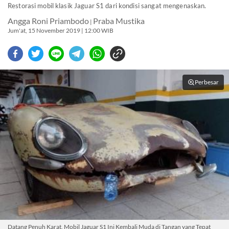
Restorasi mobil klasik Jaguar S1 dari kondisi sangat mengenaskan.
Angga Roni Priambodo
Praba Mustika
|
Jum'at, 15 November 2019 | 12:00 WIB
Perbesar
Datang Penuh Karat, Mobil Jaguar S1 Ini Kembali Muda di Tangan yang Tepat