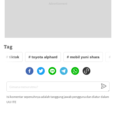
Tag
# tiktok
# toyota alphard
# mobil yuni shara
# yu
Isi komentar sepenuhnya adalah tanggung jawab pengguna dan diatur dalam
UU ITE