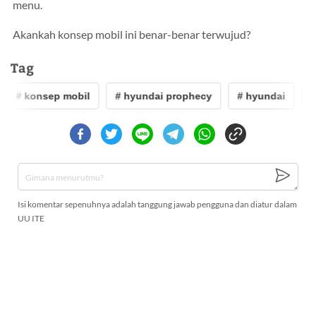
menu.
Akankah konsep mobil ini benar-benar terwujud?
Tag
# konsep mobil
# hyundai prophecy
# hyundai
#
Isi komentar sepenuhnya adalah tanggung jawab pengguna dan diatur dalam
UU ITE