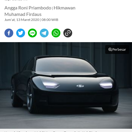
Angga Roni Priambodo
Hikmawan
|
Muhamad Firdaus
Jum'at, 13 Maret 2020 | 08:00 WIB
Perbesar