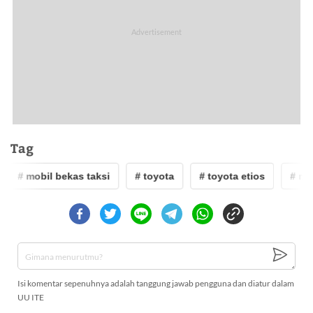
Tag
# mobil bekas taksi
# toyota
# toyota etios
# mob
Isi komentar sepenuhnya adalah tanggung jawab pengguna dan diatur dalam
UU ITE