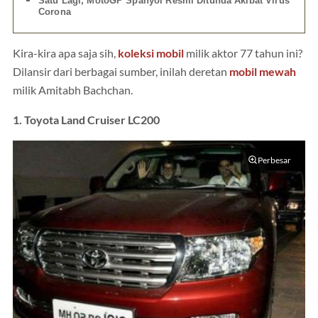
Satu Lagi, MotoGP Spanyol Resmi Ditunda Akibat Virus
Corona
Kira-kira apa saja sih,
koleksi mobil
milik aktor 77 tahun ini?
Dilansir dari berbagai sumber, inilah deretan
mobil mewah
milik Amitabh Bachchan.
1. Toyota Land Cruiser LC200
Perbesar