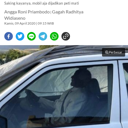
Saking kayanya, mobil aja dijadikan peti mati
Angga Roni Priambodo
Gagah Radhitya
|
Widiaseno
Kamis, 09 April 2020 | 09:15 WIB
Perbesar