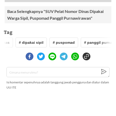
Baca Selengkapnya "SUV Pelat Nomor Dinas Dipakai
Warga Sipil, Puspomad Panggil Purnawirawan"
Tag
inas
# dipakai sipil
# puspomad
# panggil purnawi
Isi komentar sepenuhnya adalah tanggung jawab pengguna dan diatur dalam
UU ITE