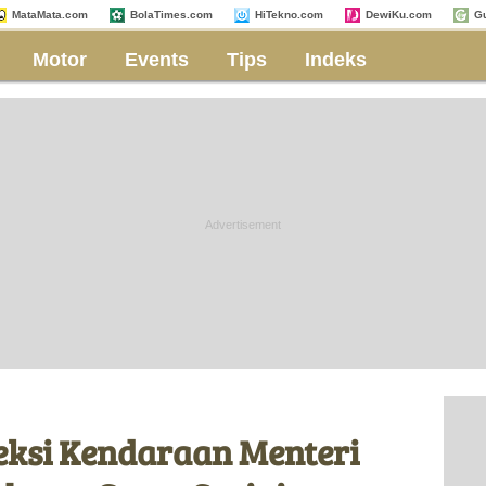
MataMata.com
BolaTimes.com
HiTekno.com
DewiKu.com
G
Motor
Events
Tips
Indeks
eksi Kendaraan Menteri