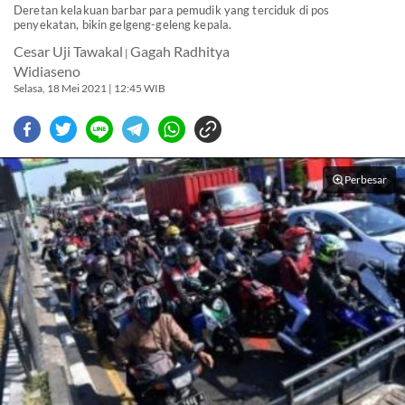
Deretan kelakuan barbar para pemudik yang terciduk di pos
penyekatan, bikin gelgeng-geleng kepala.
Cesar Uji Tawakal
Gagah Radhitya
|
Widiaseno
Selasa, 18 Mei 2021 | 12:45 WIB
Perbesar