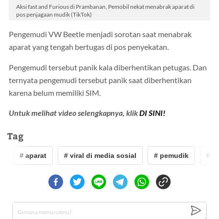
Aksi fast and Furious di Prambanan, Pemobil nekat menabrak aparat di
pos penjagaan mudik (TikTok)
Pengemudi VW Beetle menjadi sorotan saat menabrak
aparat yang tengah bertugas di pos penyekatan.
Pengemudi tersebut panik kala diberhentikan petugas. Dan
ternyata pengemudi tersebut panik saat diberhentikan
karena belum memiliki SIM.
Untuk melihat video selengkapnya, klik
DI SINI!
Tag
# aparat
# viral di media sosial
# pemudik
# apa