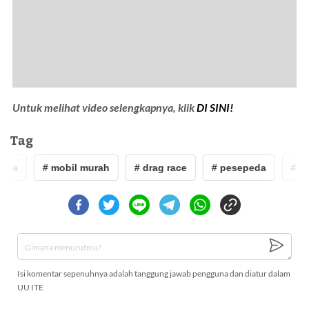
Untuk melihat video selengkapnya, klik
DI SINI!
Tag
eda
# mobil murah
# drag race
# pesepeda
# mo
Isi komentar sepenuhnya adalah tanggung jawab pengguna dan diatur dalam
UU ITE