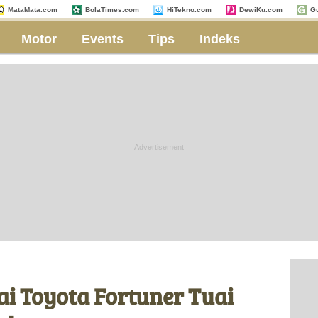
MataMata.com
BolaTimes.com
HiTekno.com
DewiKu.com
G
Motor
Events
Tips
Indeks
ai Toyota Fortuner Tuai