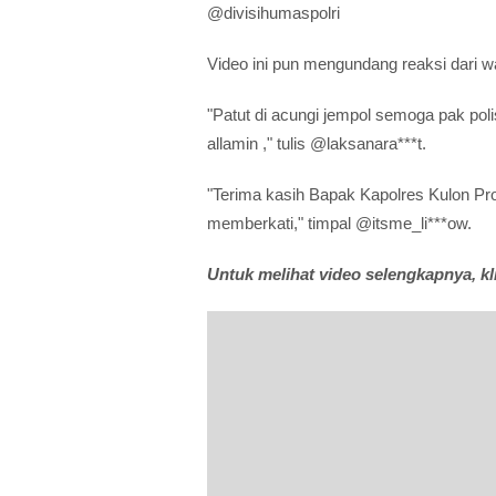
@divisihumaspolri
Video ini pun mengundang reaksi dari w
"Patut di acungi jempol semoga pak pol
allamin ," tulis @laksanara***t.
"Terima kasih Bapak Kapolres Kulon Pro
memberkati," timpal @itsme_li***ow.
Untuk melihat video selengkapnya, kl