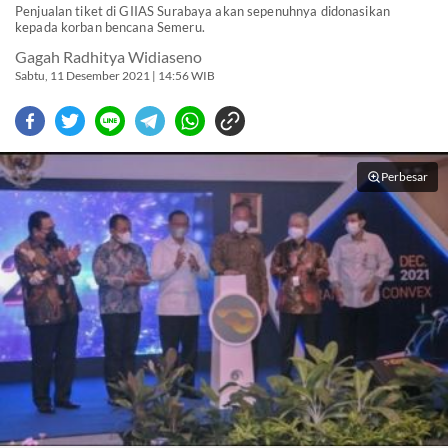
Penjualan tiket di GIIAS Surabaya akan sepenuhnya didonasikan
kepada korban bencana Semeru.
Gagah Radhitya Widiaseno
Sabtu, 11 Desember 2021 | 14:56 WIB
Perbesar