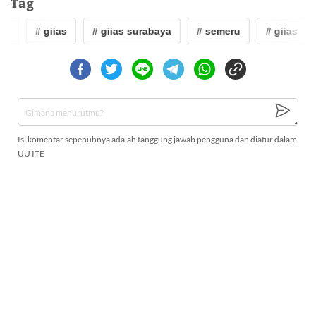
Tag
ru
# giias
# giias surabaya
# semeru
# giias
Isi komentar sepenuhnya adalah tanggung jawab pengguna dan diatur dalam
UU ITE