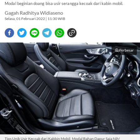
Modal beginian doang bisa usir serangga kecoak dari kabin mobil.
Gagah Radhitya Widiaseno
Selasa, 01 Februari 2022 | 11:30 WIB
Perbesar
Tips Unik Usir Kecoak dari Kabbin Mobil, Modal Bahan Dapur Saja Nih!