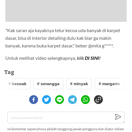
"Kak saran aja kayaknya telur kecoa uda banyak di karpet
dasar, bisa di interior detailing dulu kak biar ga makin
banyak, karena buka karpet dasar," beber @mita g*****.
Untuk melihat video selengkapnya,
klik
DI SINI!
Tag
# kecoak
# serangga
# minyak
# margarin
#
Isi komentar sepenuhnya adalah tanggung jawab pengguna dan diatur dalam