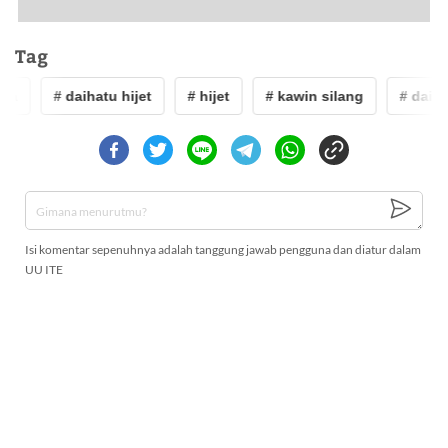
Tag
ia
# daihatu hijet
# hijet
# kawin silang
# daihat
Isi komentar sepenuhnya adalah tanggung jawab pengguna dan diatur dalam
UU ITE