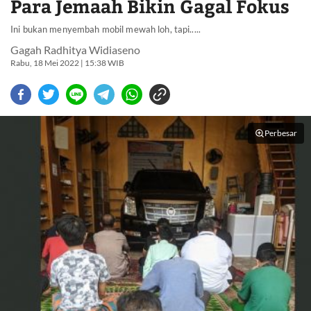
Para Jemaah Bikin Gagal Fokus
Ini bukan menyembah mobil mewah loh, tapi.....
Gagah Radhitya Widiaseno
Rabu, 18 Mei 2022 | 15:38 WIB
Perbesar