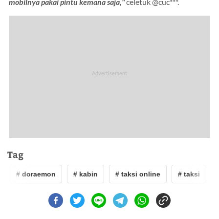
mobilnya pakai pintu kemana saja,"
celetuk @cuc***.
Tag
# doraemon
# kabin
# taksi online
# taksi
#