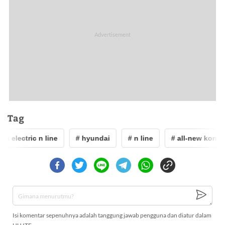
Tag
a electric n line
# hyundai
# n line
# all-new kona el
Isi komentar sepenuhnya adalah tanggung jawab pengguna dan diatur dalam