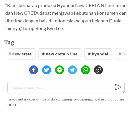
“Kami berharap produksi Hyundai New CRETA N Line Turbo
dan New CRETA dapat menjawab kebutuhan konsumen dan
diterima dengan baik di Indonesia maupun belahan Dunia
lainnya,” tutup Bong Kyu Lee.
Tag
# new creta
# new creta n line
# hyundai
# new 
Isi komentar sepenuhnya adalah tanggung jawab pengguna dan diatur dalam
UU ITE