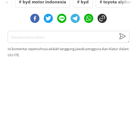
za
# byd motor indonesia
# byd
# toyota alphard
Isi komentar sepenuhnya adalah tanggung jawab pengguna dan diatur dalam
UU ITE