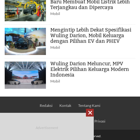
Baru Membuat Mobil Listrik Lebih
Terjangkau dan Dipercaya
Mobil
Mengintip Lebih Dekat Spesifikasi
Wuling Darion, Mobil Keluarga
dengan Pilihan EV dan PHEV
Mobil
Wuling Darion Meluncur, MPV
Elektrik Pilihan Keluarga Modern
Indonesia
Mobil
Redaksi
Kontak
Tentang Kami

Pedoman Media Siber
Kebijakan Privasi
© 2026 Mobimoto.com - All Rights Reserved.