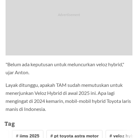
"Belum ada keputusan untuk meluncurkan veloz hybrid,"
ujar Anton.
Layak ditunggu, apakah TAM sudah memutuskan untuk
menerjunkan Veloz Hybrid di awal 2025 ini. Apa lagi
mengingat di 2024 kemarin, mobil-mobil hybrid Toyota laris
manis di Indonesia.
Tag
id
# iims 2025
# pt toyota astra motor
# veloz hybrid