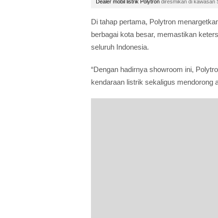
Dealer mobil listrik Polytron
diresmikan di kawasan S
Di tahap pertama, Polytron menargetka
berbagai kota besar, memastikan kete
seluruh Indonesia.
“Dengan hadirnya showroom ini, Polytro
kendaraan listrik sekaligus mendorong a