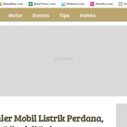
MataMata.com
BolaTimes.com
HiTekno.com
DewiKu.com
G
Motor
Events
Tips
Indeks
ler Mobil Listrik Perdana,