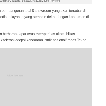
udirman, Jakarta, Selasa (3/6/2025). [Dok Polytron]
n pembangunan total 8 showroom yang akan tersebar di
rsediaan layanan yang semakin dekat dengan konsumen di
n berharap dapat terus memperluas aksesibilitas
kselerasi adopsi kendaraan listrik nasional” tegas Tekno.