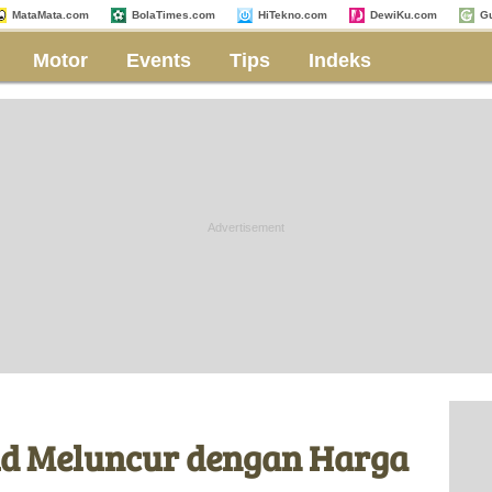
MataMata.com
BolaTimes.com
HiTekno.com
DewiKu.com
G
Motor
Events
Tips
Indeks
d Meluncur dengan Harga