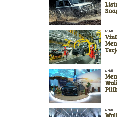
List
Sna
Mobil
Vin
Memb
Ter
Mobil
Meng
Wul
Pil
Mobil
Wuli