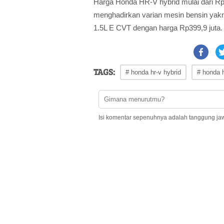
Harga Honda HR-V hybrid mulai dari Rp 4
menghadirkan varian mesin bensin yakni
1.5L E CVT dengan harga Rp399,9 juta.
TAGS:
# honda hr-v hybrid
# honda h
Isi komentar sepenuhnya adalah tanggung ja