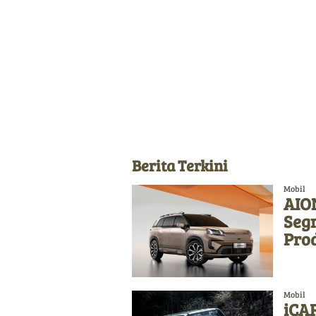
Berita Terkini
Mobil
AION
Seg
Pro
Mobil
iCAR