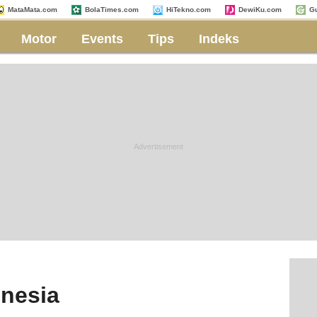
MataMata.com
BolaTimes.com
HiTekno.com
DewiKu.com
G
Motor
Events
Tips
Indeks
onesia