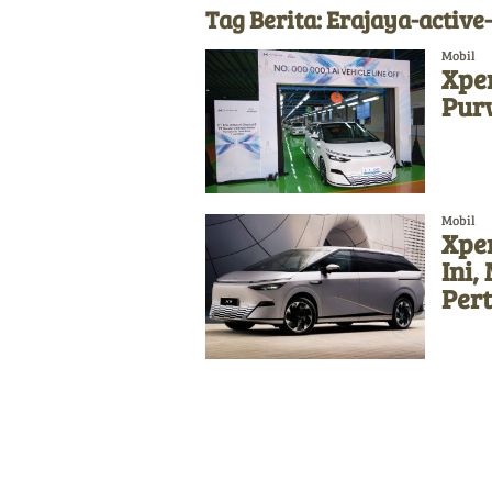
Tag Berita: Erajaya-active-
Mobil
Xpen
Pur
Mobil
Xpe
Ini,
Per