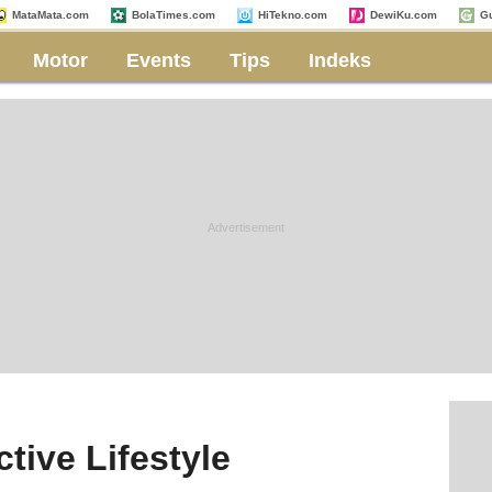
MataMata.com
BolaTimes.com
HiTekno.com
DewiKu.com
G
Motor
Events
Tips
Indeks
ctive Lifestyle