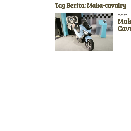
Tag Berita: Maka-cavalry
Motor
Mak
Cava