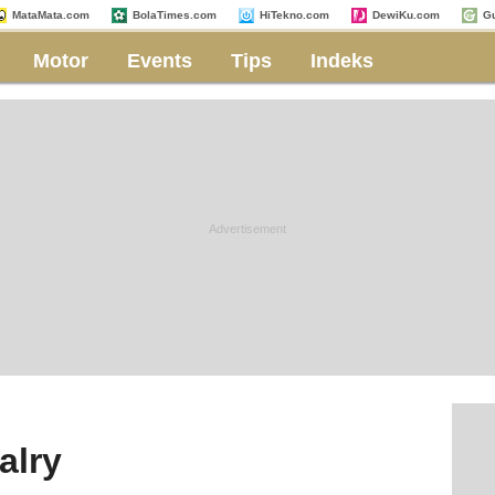
MataMata.com
BolaTimes.com
HiTekno.com
DewiKu.com
G
Motor
Events
Tips
Indeks
alry