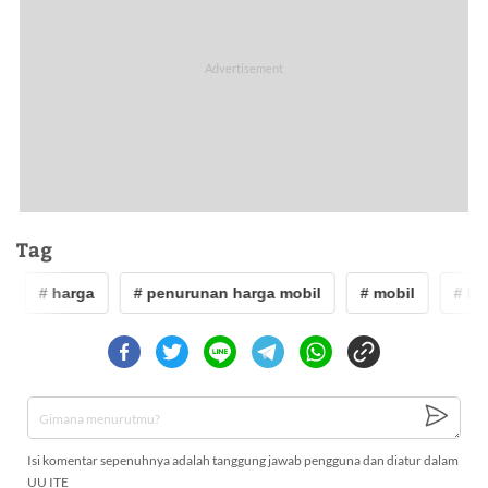
Tag
# harga
# penurunan harga mobil
# mobil
# ha
Isi komentar sepenuhnya adalah tanggung jawab pengguna dan diatur dalam
UU ITE