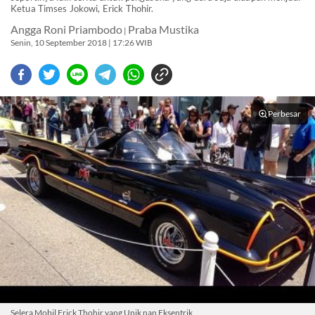
Ketua Timses Jokowi, Erick Thohir.
Angga Roni Priambodo
Praba Mustika
|
Senin, 10 September 2018 | 17:26 WIB
Perbesar
Selera Mobil Erick Thohir yang Unik nan Eksentrik