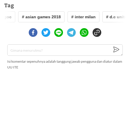
Tag
oc
# asian games 2018
# inter milan
# d.c united
Isi komentar sepenuhnya adalah tanggung jawab pengguna dan diatur dalam
UU ITE