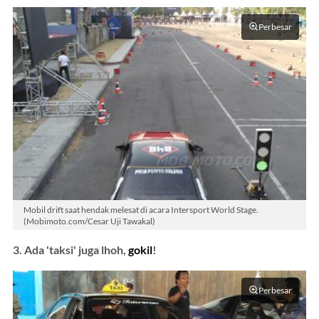
Perbesar
Mobil drift saat hendak melesat di acara Intersport World Stage.
(Mobimoto.com/Cesar Uji Tawakal)
3. Ada 'taksi' juga lhoh,
gokil
!
Perbesar