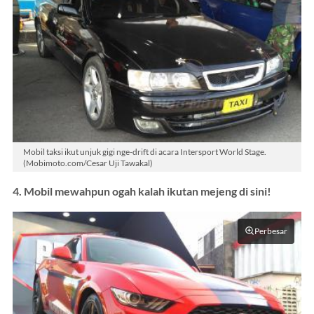
Mobil taksi ikut unjuk gigi nge-drift di acara Intersport World Stage.
(Mobimoto.com/Cesar Uji Tawakal)
4. Mobil mewahpun ogah kalah ikutan mejeng di sini!
Perbesar