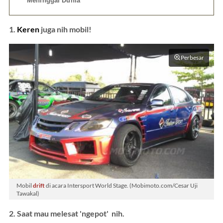
Meninggal Dunia
1.
Keren
juga nih mobil!
Perbesar
Mobil
drift
di acara Intersport World Stage. (Mobimoto.com/Cesar Uji
Tawakal)
2. Saat mau melesat 'ngepot' nih.