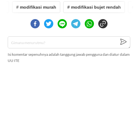
f
# modifikasi murah
# modifikasi bujet rendah
# ha
Isi komentar sepenuhnya adalah tanggung jawab pengguna dan diatur dalam
UU ITE