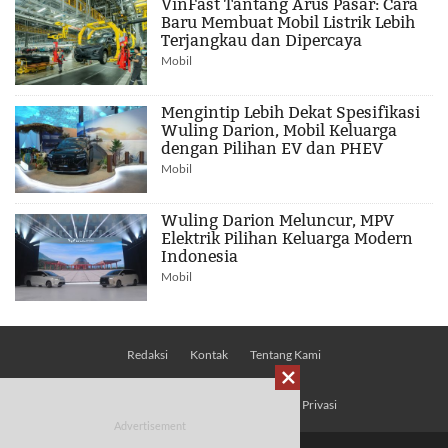
VinFast Tantang Arus Pasar: Cara
Baru Membuat Mobil Listrik Lebih
Terjangkau dan Dipercaya
Mobil
Mengintip Lebih Dekat Spesifikasi
Wuling Darion, Mobil Keluarga
dengan Pilihan EV dan PHEV
Mobil
Wuling Darion Meluncur, MPV
Elektrik Pilihan Keluarga Modern
Indonesia
Mobil
Redaksi
Kontak
Tentang Kami

Pedoman Media Siber
Kebijakan Privasi