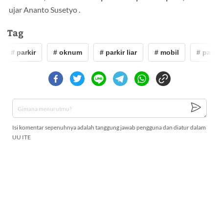
ujar Ananto Susetyo .
Tag
# parkir
# oknum
# parkir liar
# mobil
# parkir
Isi komentar sepenuhnya adalah tanggung jawab pengguna dan diatur dalam
UU ITE