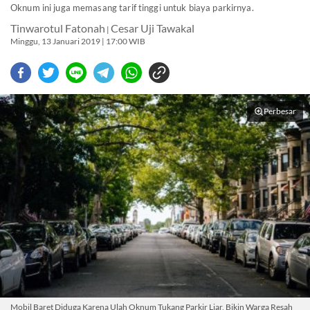
Oknum ini juga memasang tarif tinggi untuk biaya parkirnya.
Tinwarotul Fatonah
Cesar Uji Tawakal
|
Minggu, 13 Januari 2019 | 17:00 WIB
Perbesar
Mobil Baret Diduga Karena Ulah Oknum Tukang Parkir Liar, Bikin Warga Resah