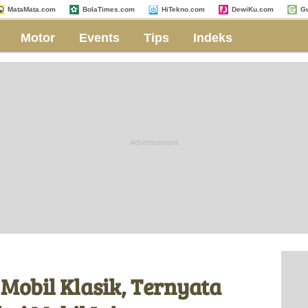
MataMata.com
BolaTimes.com
HiTekno.com
DewiKu.com
G
Motor
Events
Tips
Indeks
Mobil Klasik, Ternyata