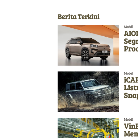
Berita Terkini
Mobil
AION
Seg
Pro
Mobil
iCAR
List
Sna
Mobil
Vin
Memb