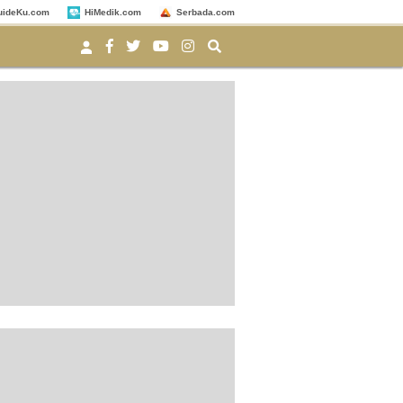
uideKu.com
HiMedik.com
Serbada.com