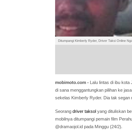
Ditumpangi Kimberly Ryder, Driver Taksi Online N
mobimoto.com -
Lalu lintas di ibu ko
di sana menggantungkan pilihan ke jas
sekelas Kimberly Ryder. Dia tak sega
Seorang
driver taksol
yang dituliskan 
mobilnya ditumpangi pemain film Perahu K
@dramaojol.id pada Minggu (24/2).