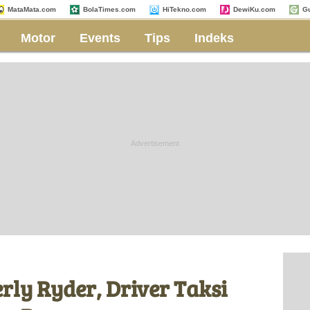
MataMata.com
BolaTimes.com
HiTekno.com
DewiKu.com
G
Motor
Events
Tips
Indeks
ly Ryder, Driver Taksi