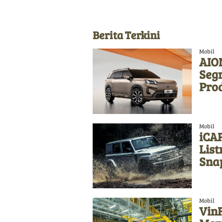
Berita Terkini
Mobil
AION
Seg
Pro
Mobil
iCAR
List
Sna
Mobil
Vin