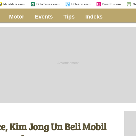
MataMata.com
BolaTimes.com
HiTekno.com
DewiKu.com
G
Motor
Events
Tips
Indeks
e, Kim Jong Un Beli Mobil