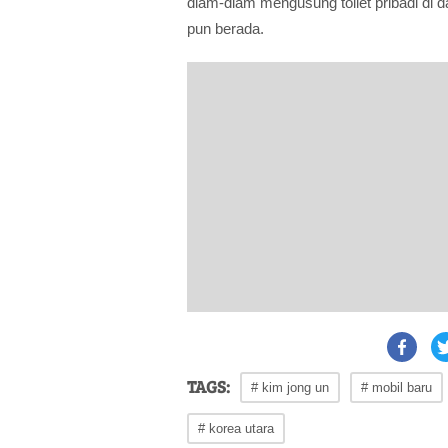
diam-diam mengusung toilet pribadi di 
pun berada.
TAGS:
# kim jong un
# mobil baru
# korea utara