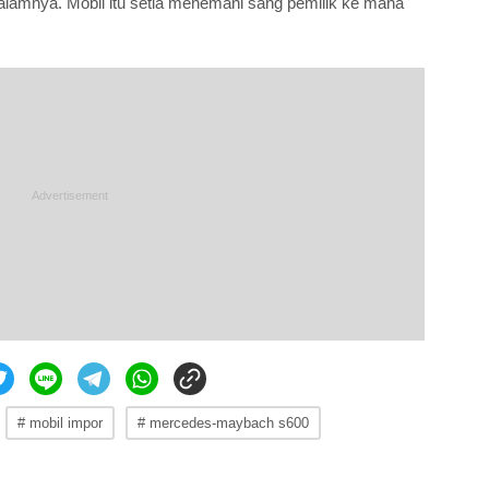
dalamnya. Mobil itu setia menemani sang pemilik ke mana
# mobil impor
# mercedes-maybach s600