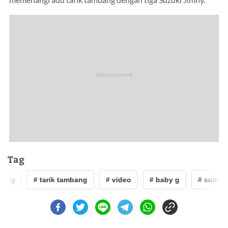
memenangi adu tarik tambang dengan tiga Suzuki Jimny.
Tag
ng
# tarik tambang
# video
# baby g
# suzuki j