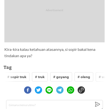
Kira-kira kalau ketahuan atasannya, si sopir bakal kena
tindakan apa ya?
Tag
# sopir truk
# truk
# goyang
# oleng
# warg