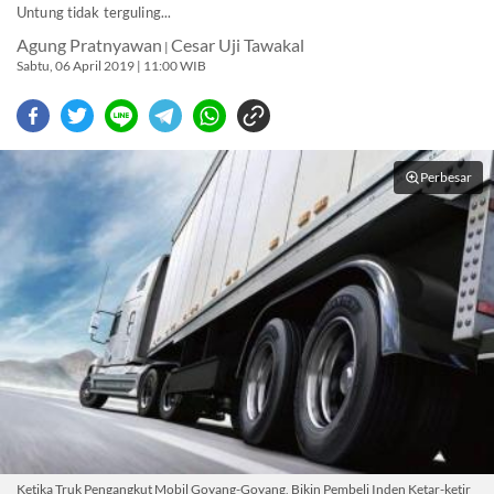
Untung tidak terguling...
Agung Pratnyawan
Cesar Uji Tawakal
|
Sabtu, 06 April 2019 | 11:00 WIB
Perbesar
Ketika Truk Pengangkut Mobil Goyang-Goyang, Bikin Pembeli Inden Ketar-ketir