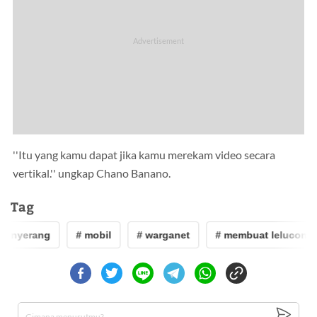
''Itu yang kamu dapat jika kamu merekam video secara
vertikal.'' ungkap Chano Banano.
Tag
menyerang
# mobil
# warganet
# membuat lelucon